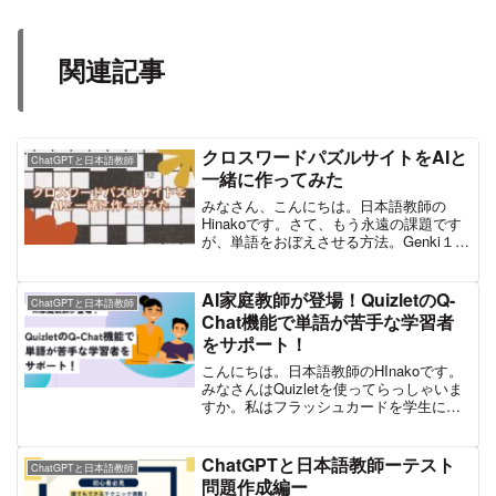
関連記事
クロスワードパズルサイトをAIと
ChatGPTと日本語教師
一緒に作ってみた
みなさん、こんにちは。日本語教師の
Hinakoです。さて、もう永遠の課題です
が、単語をおぼえさせる方法。Genki１と
いう教科書を使って初級を教えてもう１
０年以上になりますが、語彙を覚える作
業は「覚える・暗記する」という地道な
AI家庭教師が登場！QuizletのQ-
ChatGPTと日本語教師
努力が求められ...
Chat機能で単語が苦手な学習者
をサポート！
こんにちは。日本語教師のHInakoです。
みなさんはQuizletを使ってらっしゃいま
すか。私はフラッシュカードを学生に渡
したり、Quizletをエクスポートして、
Quizziz、Wordwallなど他のオンラインゲ
ームクイズのサイトにイン...
ChatGPTと日本語教師ーテスト
ChatGPTと日本語教師
問題作成編ー