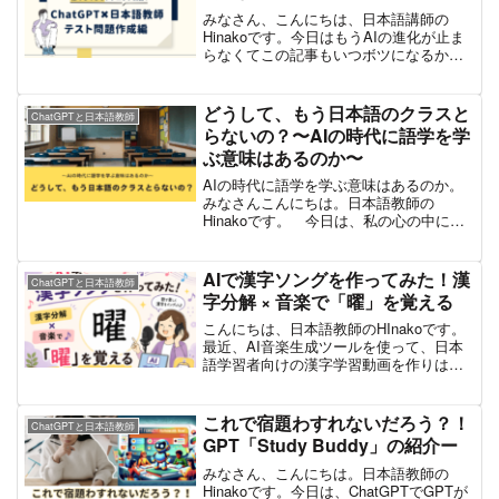
みなさん、こんにちは、日本語講師の
Hinakoです。今日はもうAIの進化が止ま
らなくてこの記事もいつボツになるかわ
かりませんが、とりあえず現時点でわた
しがテスト問題を作る際に、ChatGPTで
できることを書いてみたいと思います。
どうして、もう日本語のクラスと
ChatGPTと日本語教師
簡単な4択問...
らないの？〜AIの時代に語学を学
ぶ意味はあるのか〜
AIの時代に語学を学ぶ意味はあるのか。
みなさんこんにちは。日本語教師の
Hinakoです。 今日は、私の心の中にず
ーーーとある疑問を吐き出します。「も
しかして、もう語学を学ぶ必要なんてな
いんじゃないか？」ChatGPTが突然でて
AIで漢字ソングを作ってみた！漢
ChatGPTと日本語教師
きて、あっとい...
字分解 × 音楽で「曜」を覚える
こんにちは、日本語教師のHInakoです。
最近、AI音楽生成ツールを使って、日本
語学習者向けの漢字学習動画を作りはじ
めました。というのも時間がかかるので
去年作成した、「曜」という漢字を覚え
るための短い動画を最後に放置状態で
これで宿題わすれないだろう？！
ChatGPTと日本語教師
す。漢字学習で学生...
GPT「Study Buddy」の紹介ー
みなさん、こんにちは。日本語教師の
Hinakoです。今日は、ChatGPTでGPTが