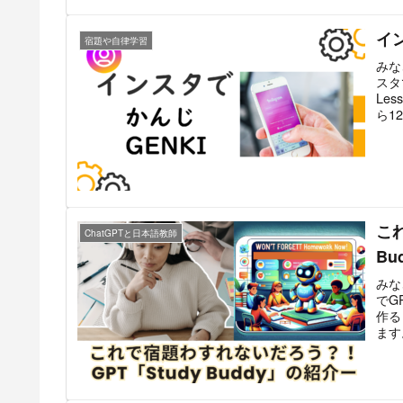
イ
宿題や自律学習
みな
スタ
Le
ら1
こ
ChatGPTと日本語教師
Bu
みな
でG
作る
ます