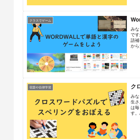
W
クラスでゲーム
みな
です
語補
から
ク
宿題や自律学習
みな
生さ
は毎
す。