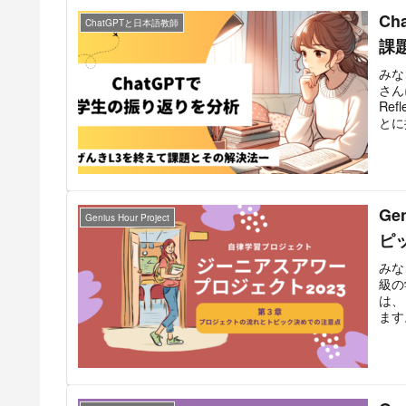
C
ChatGPTと日本語教師
課
みな
さん
Re
とに
Ge
Genius Hour Project
ピ
みな
級の
は、
ます