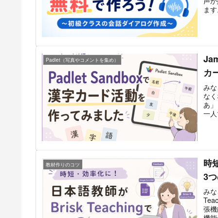
声が
ます
Ja
Padlet（写真やコメントを集め）
カ
みな
なく
あ」
一人
時短
教材作りのコツ
3
みな
Tea
張機
機能