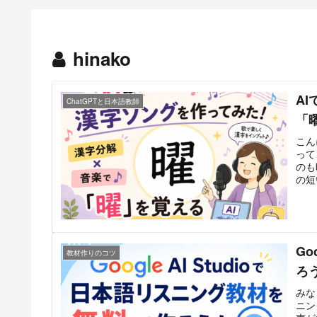
hinako
A
ChatGPTと日本語教師
「
こん
って
のも
の短
Go
教材作りのコツ
ろ
みな
ニン