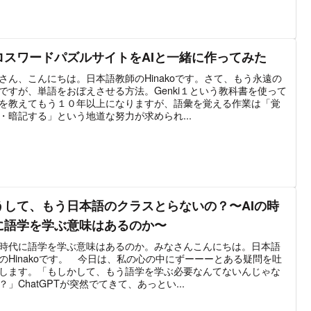
ロスワードパズルサイトをAIと一緒に作ってみた
さん、こんにちは。日本語教師のHinakoです。さて、もう永遠の
ですが、単語をおぼえさせる方法。Genki１という教科書を使って
を教えてもう１０年以上になりますが、語彙を覚える作業は「覚
・暗記する」という地道な努力が求められ...
うして、もう日本語のクラスとらないの？〜AIの時
に語学を学ぶ意味はあるのか〜
の時代に語学を学ぶ意味はあるのか。みなさんこんにちは。日本語
のHinakoです。 今日は、私の心の中にずーーーとある疑問を吐
します。「もしかして、もう語学を学ぶ必要なんてないんじゃな
？」ChatGPTが突然でてきて、あっとい...