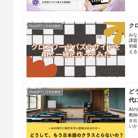
ク
ChatGPTと日本語教師
みな
課題
初級
える
ど
ChatGPTと日本語教師
代
AI
教師
き出
いか