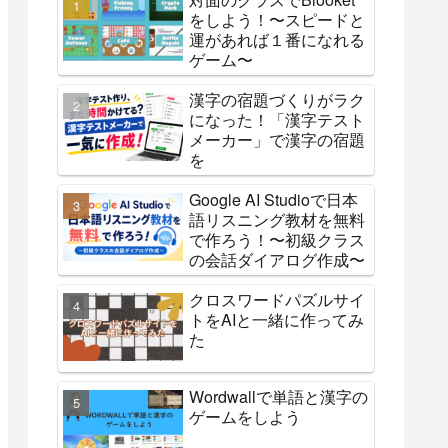
をしよう！〜スピードと
運があれば１番になれる
ゲーム〜
漢字の宿題づくりがラク
になった！「漢字テスト
メーカー」で漢字の宿題
を
Google AI Studioで日本
語リスニング教材を無料
で作ろう！〜初級クラス
の会話ダイアログ作成〜
クロスワードパズルサイ
トをAIと一緒に作ってみ
た
Wordwallで単語と漢字の
ゲームをしよう