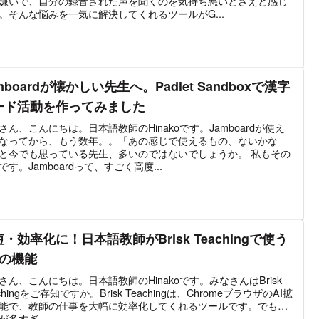
嫌いで、自分の録音された声を聞くのを気持ち悪いとさえと感じ
。そんな悩みを一気に解決してくれるツールがG...
mboardが懐かしい先生へ。Padlet Sandboxで漢字
ード活動を作ってみました
さん、こんにちは。日本語教師のHinakoです。Jamboardが使え
なってから、もう数年。。「あの感じで使えるもの、ないかな
と今でも思っている先生、多いのではないでしょうか。 私もその
です。Jamboardって、すごく高度...
・効率化に！日本語教師がBrisk Teachingで使う
つの機能
さん、こんにちは。日本語教師のHinakoです。みなさんはBrisk
chingをご存知ですか。Brisk Teachingは、ChromeブラウザのAI拡
能で、教師の仕事を大幅に効率化してくれるツールです。でも…
が多すぎ...