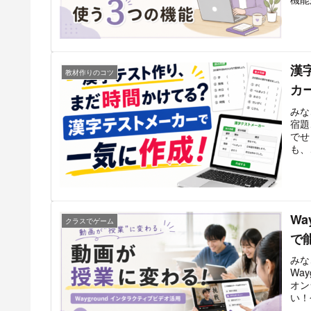
漢
教材作りのコツ
カ
みな
宿題
でせ
も、
Wa
クラスでゲーム
で
みな
Wa
オン
い！