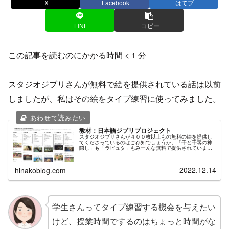
X
Facebook
はてブ
LINE
コピー
この記事を読むのにかかる時間
< 1
分
スタジオジブリさんが無料で絵を提供されている話は以前
しましたが、私はその絵をタイプ練習に使ってみました。
教材：日本語ジブリプロジェクト
スタジオジブリさんが４００枚以上もの無料の絵を提供し
てくださっているのはご存知でしょうか。「千と千尋の神
隠し」も「ラピュタ」もみーんな無料で提供されていま
す。ちなみに常識の範囲で使用可能なのでお気をつけくだ
さいませ。ツイッターをしてて一番反...
2022.12.14
hinakoblog.com
学生さんってタイプ練習する機会を与えたい
けど、授業時間でするのはちょっと時間がな