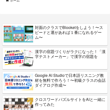
ホーム
対面のクラスでBlooketをしよう！〜ス
ピードと運があれば１番になれるゲー
ム〜
漢字の宿題づくりがラクになった！「漢
字テストメーカー」で漢字の宿題を
Google AI Studioで日本語リスニング教
材を無料で作ろう！〜初級クラスの会話
ダイアログ作成〜
クロスワードパズルサイトをAIと一緒に
作ってみた