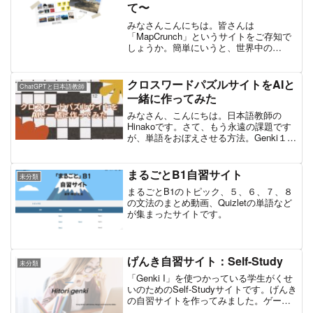
て〜
みなさんこんにちは。皆さんは
「MapCrunch」というサイトをご存知で
しょうか。簡単にいうと、世界中の
Googleのストリートビューをランダムに
見ることができるサイトです。これ、結
構、対面でもオンラインでも、日本語の
クロスワードパズルサイトをAIと
ChatGPTと日本語教師
授業で色々使えたのでご...
一緒に作ってみた
みなさん、こんにちは。日本語教師の
Hinakoです。さて、もう永遠の課題です
が、単語をおぼえさせる方法。Genki１と
いう教科書を使って初級を教えてもう１
０年以上になりますが、語彙を覚える作
業は「覚える・暗記する」という地道な
まるごとB1自習サイト
未分類
努力が求められ...
まるごとB1のトピック、５、６、７、８
の文法のまとめ動画、Quizletの単語など
が集まったサイトです。
げんき自習サイト：Self-Study
未分類
「Genki I」を使つかっている学生がくせ
いのためのSelf-Studyサイトです。げんき
の自習サイトを作ってみました。ゲーム
などが盛りだくさん、よろしければ学生