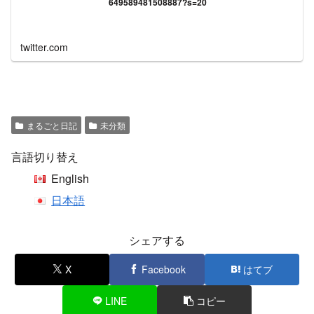
649589481508887?s=20
twitter.com
まるごと日記
未分類
言語切り替え
English
日本語
シェアする
X
Facebook
はてブ
LINE
コピー