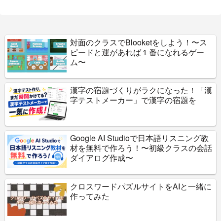
対面のクラスでBlooketをしよう！〜ス
ピードと運があれば１番になれるゲー
ム〜
漢字の宿題づくりがラクになった！「漢
字テストメーカー」で漢字の宿題を
Google AI Studioで日本語リスニング教
材を無料で作ろう！〜初級クラスの会話
ダイアログ作成〜
クロスワードパズルサイトをAIと一緒に
作ってみた